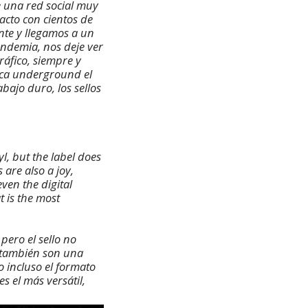
e una red social muy
acto con cientos de
nte y llegamos a un
andemia, nos deje ver
ráfico, siempre y
ica underground el
bajo duro, los sellos
yl, but the label does
 are also a joy,
even the digital
 is the most
pero el sello no
s también son una
o incluso el formato
s el más versátil,