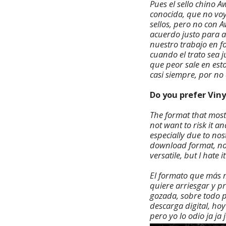
Pues el sello chino 
conocida, que no voy
sellos, pero no con 
acuerdo justo para a
nuestro trabajo en fo
cuando el trato sea
que peor sale en esto
casi siempre, por no
Do you prefer Viny
The format that most 
not want to risk it a
especially due to nost
download format, now
versatile, but I hate i
El formato que más me
quiere arriesgar y p
gozada, sobre todo po
descarga digital, hoy
pero yo lo odio ja ja