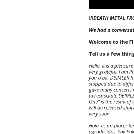
!!!DEATH METAL FR
We had a conversat
Welcome to the F
Tell us a few thin
Hello, it is a pleas
very grateful. I am 
you a bit, DEIMLER h
stopped due to diffe
gave many concerts i
to resuscitate DEIML
One” is the result of 
will be released sho
very soon.
Hola, es un placer 
agradecidos. Soy Pak