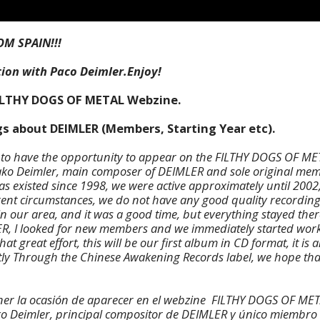
OM SPAIN!!!
ion with Paco Deimler.Enjoy!
ILTHY DOGS OF METAL Webzine.
gs about DEIMLER (Members, Starting Year etc).
ure to have the opportunity to appear on the FILTHY DOGS OF M
Pako Deimler, main composer of DEIMLER and sole original me
as existed since 1998, we were active approximately until 200
rent circumstances, we do not have any good quality recording
n our area, and it was a good time, but everything stayed ther
ER, I looked for new members and we immediately started work
that great effort, this will be our first album in CD format, it is a
rtly Through the Chinese Awakening Records label, we hope that
tener la ocasión de aparecer en el webzine FILTHY DOGS OF ME
o Deimler, principal compositor de DEIMLER y único miembro 