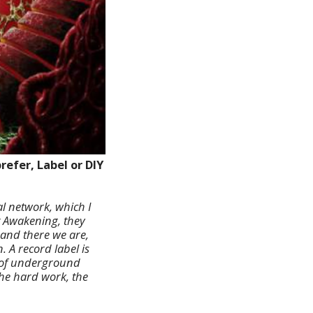
efer, Label or DIY
l network, which I
t Awakening, they
 and there we are,
. A record label is
ld of underground
the hard work, the