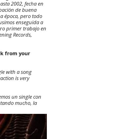
asta 2002, fecha en
abación de buena
na época, pero todo
pusimos enseguida a
tro primer trabajo en
kening Records,
ck from your
gle with a song
action is very
emos un single con
ustando mucho, la