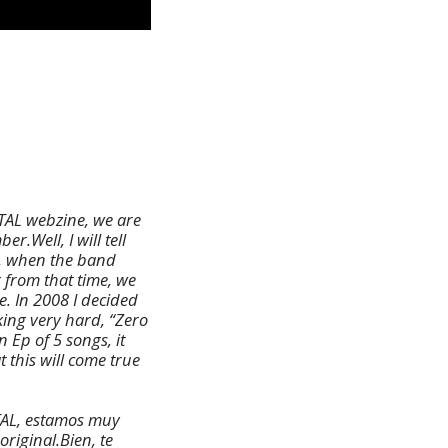
ETAL webzine, we are
mber.
Well, I will tell
2, when the band
 from that time, we
e. In 2008 I decided
ing very hard, “Zero
n Ep of 5 songs, it
 this will come true
TAL, estamos muy
original.
Bien, te