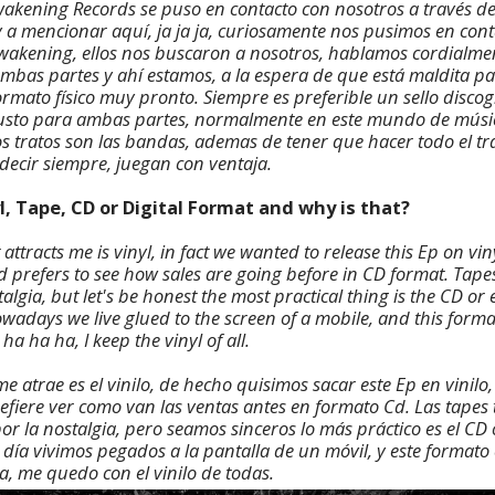
Awakening Records se puso en contacto con nosotros a través d
 a mencionar aquí, ja ja ja, curiosamente nos pusimos en cont
Awakening, ellos nos buscaron a nosotros, hablamos cordialme
mbas partes y ahí estamos, a la espera de que está maldita p
rmato físico muy pronto. Siempre es preferible un sello discog
 justo para ambas partes, normalmente en este mundo de mús
s tratos son las bandas, ademas de tener que hacer todo el tra
 decir siempre, juegan con ventaja.
l, Tape, CD or Digital Format and why is that?
attracts me is vinyl, in fact we wanted to release this Ep on vin
nd prefers to see how sales are going before in CD format. Tapes
algia, but let's be honest the most practical thing is the CD or 
adays we live glued to the screen of a mobile, and this format
t ha ha ha, I keep the vinyl of all.
 atrae es el vinilo, de hecho quisimos sacar este Ep en vinilo, 
refiere ver como van las ventas antes en formato Cd. Las tape
r la nostalgia, pero seamos sinceros lo más práctico es el CD 
 día vivimos pegados a la pantalla de un móvil, y este formato e
 ja, me quedo con el vinilo de todas.