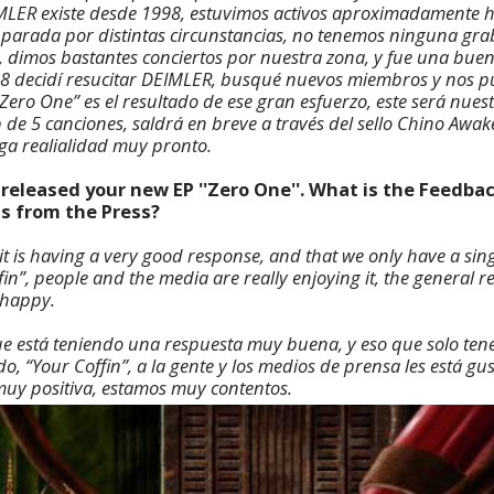
MLER existe desde 1998, estuvimos activos aproximadamente h
parada por distintas circunstancias, no tenemos ninguna gr
, dimos bastantes conciertos por nuestra zona, y fue una bue
08 decidí resucitar DEIMLER, busqué nuevos miembros y nos 
Zero One” es el resultado de ese gran esfuerzo, este será nues
 de 5 canciones, saldrá en breve a través del sello Chino Awa
ga realialidad muy pronto.
released your new EP ''Zero One''. What is the Feedba
as from the Press?
t it is having a very good response, and that we only have a sin
in”, people and the media are really enjoying it, the general re
 happy.
ue está teniendo una respuesta muy buena, y eso que solo ten
o, “Your Coffin”, a la gente y los medios de prensa les está g
muy positiva, estamos muy contentos.